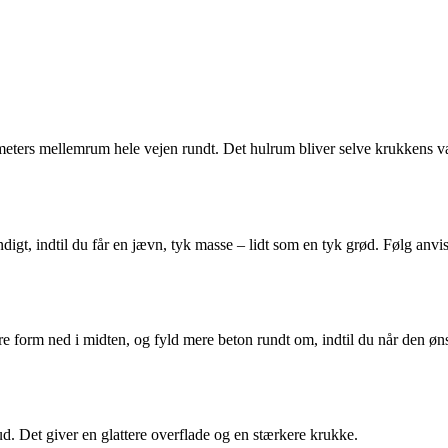
imeters mellemrum hele vejen rundt. Det hulrum bliver selve krukkens 
igt, indtil du får en jævn, tyk masse – lidt som en tyk grød. Følg anvis
re form ned i midten, og fyld mere beton rundt om, indtil du når den øn
e ud. Det giver en glattere overflade og en stærkere krukke.