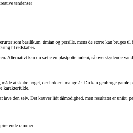
kreative tendenser
derurter som basilikum, timian og persille, mens de større kan bruges t
ring til redskaber.
ken. Alternativt kan du sætte en plastpotte indeni, så overskydende vand 
tig måde at skabe noget, der holder i mange år. Du kan genbruge gamle
e karakterfulde.
at lave den selv. Det kræver lidt tålmodighed, men resultatet er unikt, 
nspirerende rammer