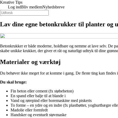
Kreative Tips
Log ind
Bliv medlem
Nyhedsbreve
Lav dine egne betonkrukker til planter og u
Betonkrukker er både moderne, holdbare og nemme at lave selv. De passer
skabe unikke krukker, der giver et råt og naturligt udtryk til dine grøn
Materialer og værktøj
Du behøver ikke meget for at komme i gang. De fleste ting kan findes i
Du skal bruge:
Fin beton eller cement (fx støbebeton)
En spand eller balje til at blande i
Vand og rørepind eller boremaskine med piskeris
To forme – en ydre og en indre (fx plastbøtter, yoghurtbægre ell
Madolie eller formfedt
Handsker og eventuelt støvmaske