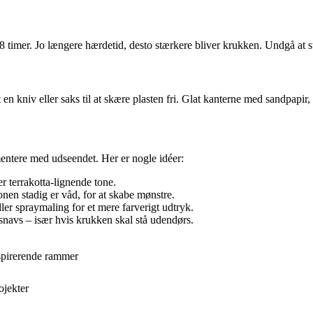
timer. Jo længere hærdetid, desto stærkere bliver krukken. Undgå at still
en kniv eller saks til at skære plasten fri. Glat kanterne med sandpapir,
mentere med udseendet. Her er nogle idéer:
er terrakotta-lignende tone.
nen stadig er våd, for at skabe mønstre.
er spraymaling for et mere farverigt udtryk.
snavs – især hvis krukken skal stå udendørs.
nspirerende rammer
ojekter