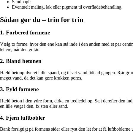
Sandpapir
Eventuelt maling, lak eller pigment til overfladebehandling
Sådan gør du – trin for trin
1. Forbered formene
Vælg to forme, hvor den ene kan stå inde i den anden med et par cent
lettere, når den er tør.
2. Bland betonen
Hæld betonpulveret i din spand, og tilsæt vand lidt ad gangen. Rør grund
meget vand, da det kan gøre krukken porøs.
3. Fyld formene
Hæld beton i den ydre form, cirka en tredjedel op. Sæt derefter den ind
en lille vægt i den, fx sten eller sand.
4. Fjern luftbobler
Bank forsigtigt på formens sider eller ryst den let for at få luftboblern