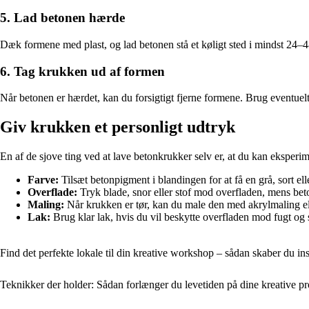
5. Lad betonen hærde
Dæk formene med plast, og lad betonen stå et køligt sted i mindst 24–48 
6. Tag krukken ud af formen
Når betonen er hærdet, kan du forsigtigt fjerne formene. Brug eventuelt 
Giv krukken et personligt udtryk
En af de sjove ting ved at lave betonkrukker selv er, at du kan eksperi
Farve:
Tilsæt betonpigment i blandingen for at få en grå, sort ell
Overflade:
Tryk blade, snor eller stof mod overfladen, mens beto
Maling:
Når krukken er tør, kan du male den med akrylmaling ell
Lak:
Brug klar lak, hvis du vil beskytte overfladen mod fugt og 
Find det perfekte lokale til din kreative workshop – sådan skaber du i
Teknikker der holder: Sådan forlænger du levetiden på dine kreative pr