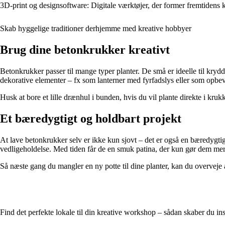
3D-print og designsoftware: Digitale værktøjer, der former fremtidens 
Skab hyggelige traditioner derhjemme med kreative hobbyer
Brug dine betonkrukker kreativt
Betonkrukker passer til mange typer planter. De små er ideelle til kryd
dekorative elementer – fx som lanterner med fyrfadslys eller som opbeva
Husk at bore et lille drænhul i bunden, hvis du vil plante direkte i kruk
Et bæredygtigt og holdbart projekt
At lave betonkrukker selv er ikke kun sjovt – det er også en bæredyg
vedligeholdelse. Med tiden får de en smuk patina, der kun gør dem mer
Så næste gang du mangler en ny potte til dine planter, kan du overveje 
Find det perfekte lokale til din kreative workshop – sådan skaber du i