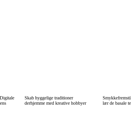
Digitale
Skab hyggelige traditioner
Smykkefremstil
dens
derhjemme med kreative hobbyer
lær de basale te