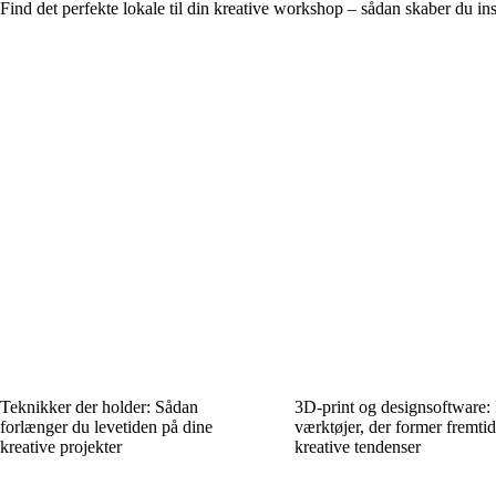
Find det perfekte lokale til din kreative workshop – sådan skaber du i
Teknikker der holder: Sådan
3D-print og designsoftware: 
forlænger du levetiden på dine
værktøjer, der former fremti
kreative projekter
kreative tendenser