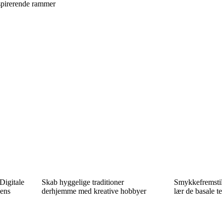
nspirerende rammer
Digitale
Skab hyggelige traditioner
Smykkefremstil
dens
derhjemme med kreative hobbyer
lær de basale te