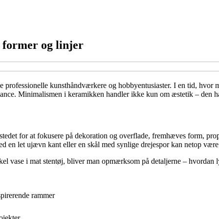
 former og linjer
e professionelle kunsthåndværkere og hobbyentusiaster. I en tid, hvor m
alance. Minimalismen i keramikken handler ikke kun om æstetik – den ha
 stedet for at fokusere på dekoration og overflade, fremhæves form, pro
ed en let ujævn kant eller en skål med synlige drejespor kan netop være 
enkel vase i mat stentøj, bliver man opmærksom på detaljerne – hvordan
nspirerende rammer
ojekter