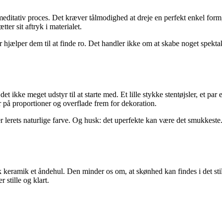
meditativ proces. Det kræver tålmodighed at dreje en perfekt enkel for
er sit aftryk i materialet.
jælper dem til at finde ro. Det handler ikke om at skabe noget spektak
et ikke meget udstyr til at starte med. Et lille stykke stentøjsler, et pa
r på proportioner og overflade frem for dekoration.
ver lerets naturlige farve. Og husk: det uperfekte kan være det smukkes
k keramik et åndehul. Den minder os om, at skønhed kan findes i det still
 stille og klart.