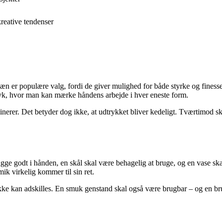
kreative tendenser
elæn er populære valg, fordi de giver mulighed for både styrke og finess
dtryk, hvor man kan mærke håndens arbejde i hver eneste form.
nerer. Det betyder dog ikke, at udtrykket bliver kedeligt. Tværtimod sk
 ligge godt i hånden, en skål skal være behagelig at bruge, og en vas
ik virkelig kommer til sin ret.
ikke kan adskilles. En smuk genstand skal også være brugbar – og en b