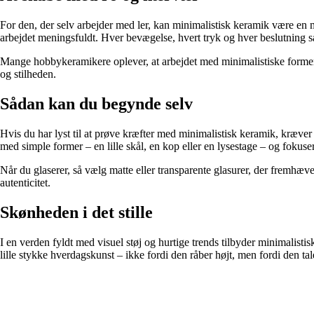
For den, der selv arbejder med ler, kan minimalistisk keramik være en 
arbejdet meningsfuldt. Hver bevægelse, hvert tryk og hver beslutning sætt
Mange hobbykeramikere oplever, at arbejdet med minimalistiske former h
og stilheden.
Sådan kan du begynde selv
Hvis du har lyst til at prøve kræfter med minimalistisk keramik, kræver d
med simple former – en lille skål, en kop eller en lysestage – og fokuse
Når du glaserer, så vælg matte eller transparente glasurer, der fremhæ
autenticitet.
Skønheden i det stille
I en verden fyldt med visuel støj og hurtige trends tilbyder minimalistis
lille stykke hverdagskunst – ikke fordi den råber højt, men fordi den taler