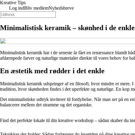
Kreative Tips
Log ind
Bliv medlem
Nyhedsbreve
Minimalistisk keramik – skønhed i de enkle
Minimalistisk keramik har i de seneste år fået en renæssance blandt båd
afdæmpede farver og naturlige materialer direkte til vores behov for b
En æstetik med rødder i det enkle
Minimalistisk keramik udspringer af en filosofi, hvor mindre er mere. I
tradition, hvor skønheden findes i det uperfekte og naturlige. En kop m
Det minimalistiske udtryk inviterer til fordybelse. Når man ser på en 
balancerer mellem det stramme og det organiske.
Find det perfekte lokale til din kreative workshop – sådan skaber du i
Teknikker der holder: Sådan forlænger du levetiden på dine kreative pr