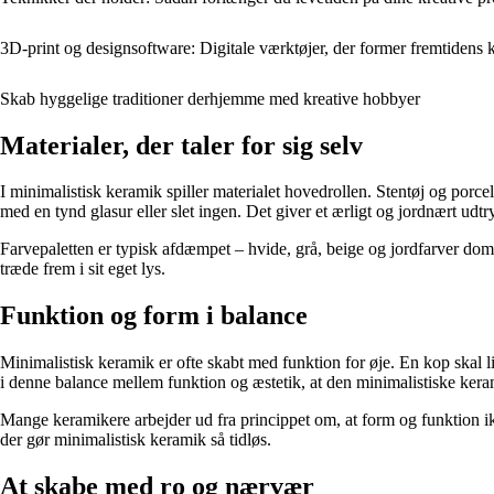
3D-print og designsoftware: Digitale værktøjer, der former fremtidens 
Skab hyggelige traditioner derhjemme med kreative hobbyer
Materialer, der taler for sig selv
I minimalistisk keramik spiller materialet hovedrollen. Stentøj og porc
med en tynd glasur eller slet ingen. Det giver et ærligt og jordnært u
Farvepaletten er typisk afdæmpet – hvide, grå, beige og jordfarver domi
træde frem i sit eget lys.
Funktion og form i balance
Minimalistisk keramik er ofte skabt med funktion for øje. En kop skal
i denne balance mellem funktion og æstetik, at den minimalistiske keram
Mange keramikere arbejder ud fra princippet om, at form og funktion 
der gør minimalistisk keramik så tidløs.
At skabe med ro og nærvær