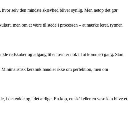
m, hvor selv den mindste skævhed bliver synlig. Men netop det gør
ulært, men om at være til stede i processen – at mærke leret, rytmen
r enkle redskaber og adgang til en ovn er nok til at komme i gang. Start
te. Minimalistisk keramik handler ikke om perfektion, men om
e, i det enkle og i det ærlige. En kop, en skål eller en vase kan blive et